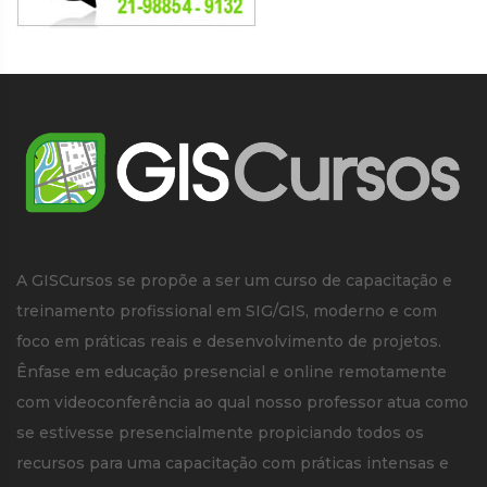
A GISCursos se propõe a ser um curso de capacitação e
treinamento profissional em SIG/GIS, moderno e com
foco em práticas reais e desenvolvimento de projetos.
Ênfase em educação presencial e online remotamente
com videoconferência ao qual nosso professor atua como
se estivesse presencialmente propiciando todos os
recursos para uma capacitação com práticas intensas e