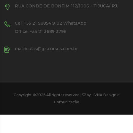
RUA CONDE DE BONFIM 112/1006 - TIJUCA/ RJ.
Cel: +55 21 98854 9132 WhatsApp
Office: +55 21 3689 3796
matriculas@giscursos.com.br
Copyright ©
2026 All rights reserved |
by HVNA Design e
Comunicação