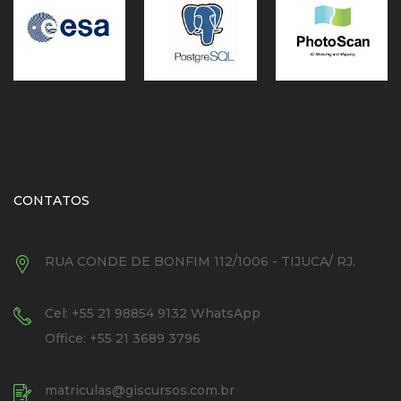
CONTATOS
RUA CONDE DE BONFIM 112/1006 - TIJUCA/ RJ.
Cel: +55 21 98854 9132 WhatsApp
Office: +55 21 3689 3796
matriculas@giscursos.com.br