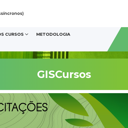
ssíncronos)
OS CURSOS
METODOLOGIA
GISCursos